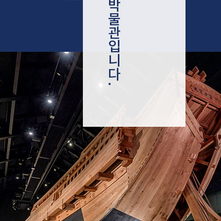
박
물
관
입
니
다
.
지금 바로 예약하기
Instagram