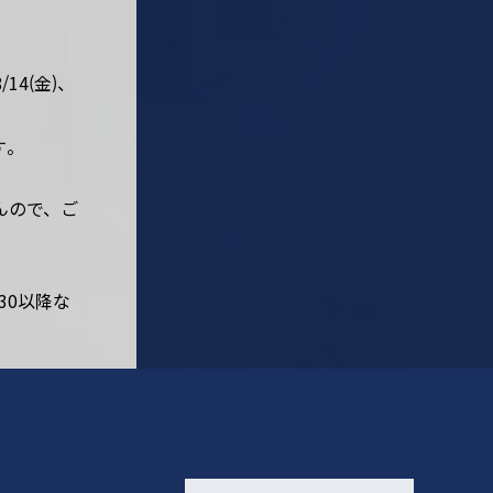
14(金)、
す。
んので、ご
30以降な