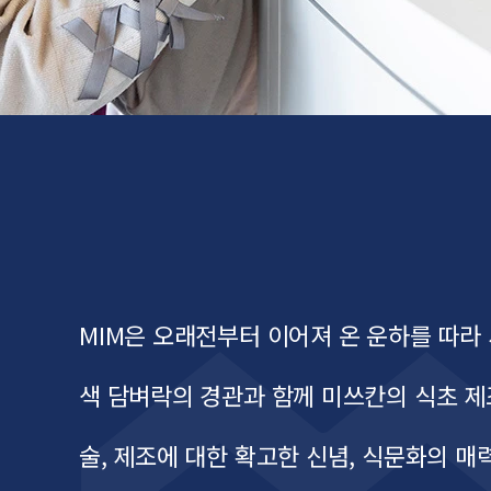
MIM은 오래전부터 이어져 온 운하를 따라
색 담벼락의 경관과 함께 미쓰칸의 식초 제
TOP
MIM이란?
전시·어트랙션
술, 제조에 대한 확고한 신념, 식문화의 매력
숍