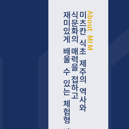
재
식
미
A
b
미
문
츠
o
u
있
화
칸
t
게
의
M
식
I
M
배
매
초
울
력
제
을
수
주
접
의
있
하
는
역
고
사
체
와
험
형