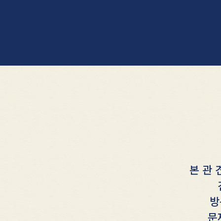
본 관 
방
문