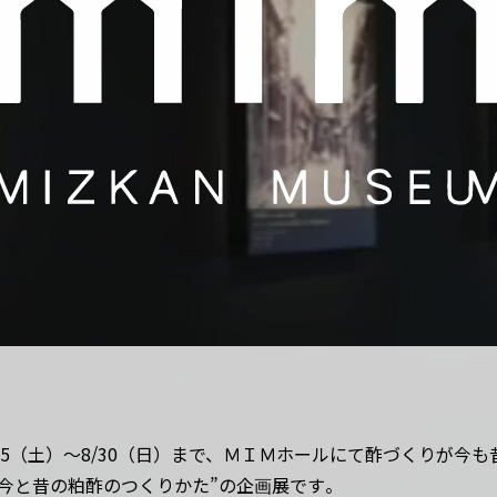
5（土）～8/30（日）まで、ＭＩＭホールにて酢づくりが今も
今と昔の粕酢のつくりかた”の企画展です。