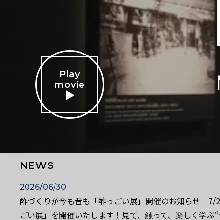
Play
movie
NEWS
2026/06/30
酢づくりが今も昔も「酢っごい展」開催のお知らせ 7/2
ごい展」を開催いたします！見て、触って、楽しく学ぶ“