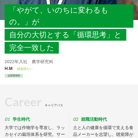
「やがて、いのちに変わるも
の。」が
自分の大切とする「循環思考」と
完全一致した
2022年入社 農学研究科
H.M
聴覚障がい
品質環境部
Career
キャリアパス
01
02
学生時代
就職活動時代
大学では作物学を専攻し、ラッ
土と人の健康を循環で支える食
カセイの栽培体系を研究。サー
品メーカーを志望し、聴覚障が