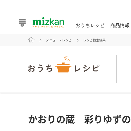
おうちレシピ
商品情報
メニュー・レシピ
レシピ検索結果
おうちレシピ
商品情報 トップ
企業情報 トップ
お客様相談センター トップ
ミツカン公式通販
業務用サイト
また食べたいが見つかる。ミツカンからのおすすめレシピを
かおりの蔵 彩りゆずの
おうちレシピ トップ