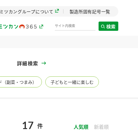
ミツカングループについて
製造所固有記号一覧
検索
製造所固有記号一覧
詳細検索
歴史
ド（副菜・つまみ）
子どもと一緒に楽しむ
までのミ
と挑戦の
します。
センター
ZENB initiative
17
件
イブ）
料理酒
鍋用調味料
つゆ
人気順
たれ
新着順
植物を可能な限りまる
ごと使ったZENBのコン
設立。「水」を