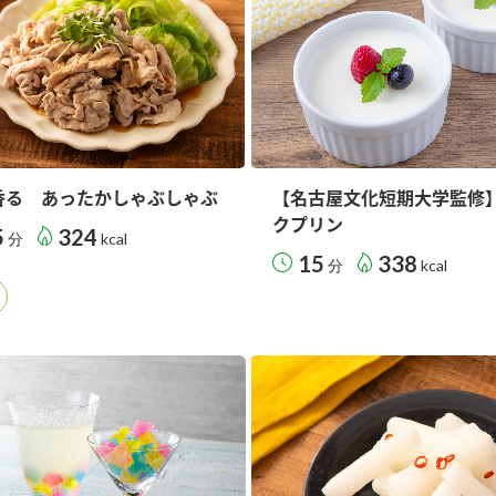
香る あったかしゃぶしゃぶ
【名古屋文化短期大学監修
クプリン
5
324
分
kcal
15
338
分
kcal