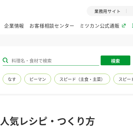
業務用サイト
企業情報
お客様相談センター
ミツカン公式通販
ミツカングループについて
検索
企業理念
ミツカンの
なす
ピーマン
スピード（主食・主菜）
スピー
ミツカングループの企
創業から現在
業理念をご紹介しま
ツカンの変革
す。
歴史をご紹介
ご紹介します。
環境への取り組み
水の文化
人気レシピ・つくり方
（アーカ
酢
調味酢
お酢ドリンク
ぽん酢
みりん風・
ミツカンの環境への取
り組みをご紹介しま
1999年