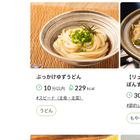
ぶっかけゆずうどん
【リ
ぽん
10
229
分以内
kcal
3
#スピード（主食・主菜）
#節約
うどん
もや
F