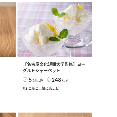
セプトをご紹介しま
た社会貢献
す。
ていまし
大切にして
おいしさと健康への
け
おすしの素
炊き込みご飯の素
米飯用調味液
取り組み
ョン宣言」
ミツカンの研究成果と
た各部門の
おいしさと健康に役立
ご紹介しま
つ情報をご紹介しま
す。
【名古屋文化短期大学監修】ヨー
グルトシャーベット
5
248
分以内
kcal
#子どもと一緒に楽しむ
お酢ドリンク
味ぽん
ぽん酢