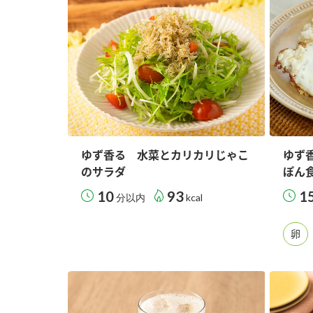
ー
お
ゆず香る 水菜とカリカリじゃこ
ゆず
のサラダ
ぽん食
10
93
1
分以内
kcal
卵