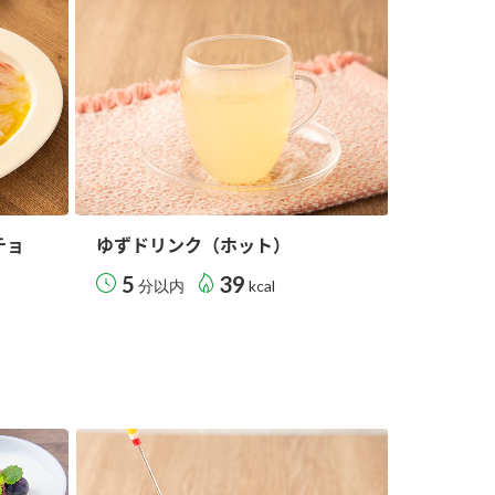
納豆の豆知識
鍋奉行マニュアル
ミツカンのCM
チョ
ゆずドリンク（ホット）
5
39
分以内
kcal