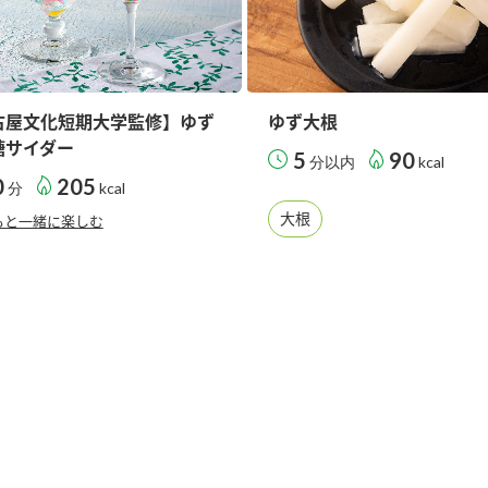
古屋文化短期大学監修】ゆず
ゆず大根
糖サイダー
5
90
分以内
kcal
0
205
分
kcal
大根
もと一緒に楽しむ