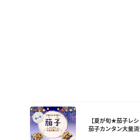
【夏が旬★茄子レシ
茄子カンタン大量消