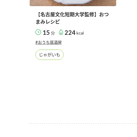
【名古屋文化短期大学監修】おつ
まみレシピ
15
224
分
kcal
#おうち居酒屋
じゃがいも