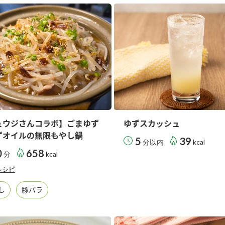
す。
テーマとし
活動を行っ
た。
MIM（ミツカンミュ
各部門が
スープ
中華
クイック調味料
レモン果汁
ふりか
ージアム）
いること
ミツカンの酢づくりの
「未来ビジ
歴史などが学べる体験
実現に向け
型博物館です。
取り組みを
す。
ュウジさんコラボ】ごまゆず
ゆずスカッシュ
納豆
Fibee
キッザニア東京「ぽ
ずオイルの無限もやし鍋
5
39
分以内
kcal
ん酢工房」
0
658
分
kcal
味ぽんやお酢について
楽しく学べるパビリオ
レシピ
ンです。
し
豚バラ
ibee（ファイビ
くらしプラ酢
カンタン酢