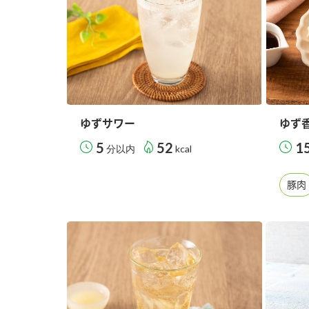
ゆずサワー
ゆず
5
52
1
分以内
kcal
豚肉