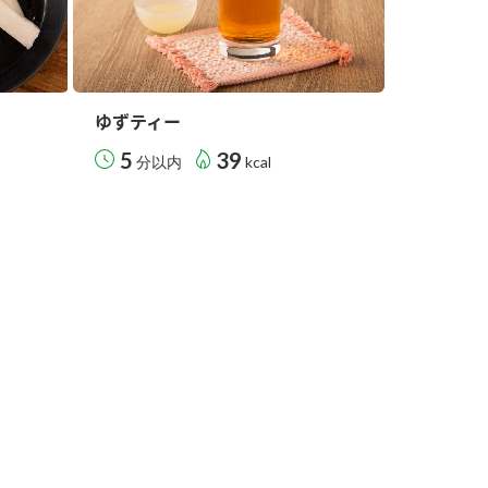
ゆずティー
5
39
分以内
kcal