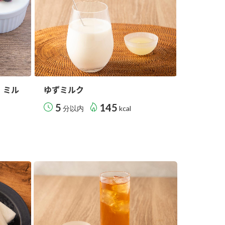
】ミル
ゆずミルク
5
145
分以内
kcal