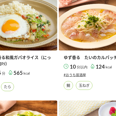
）
酢を知ろう！
すしラボ
ぽん酢サワー
香る和風ガパオライス（にっ
ゆず香る たいのカルパッ
PJ）
10
124
分以内
kcal
5
565
分
kcal
#おうち居酒屋
鯛
玉ねぎ
たら