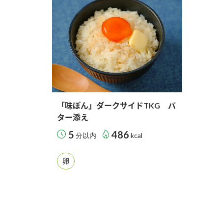
「味ぽん」ダークサイドTKG バ
ター添え
5
486
分以内
kcal
卵