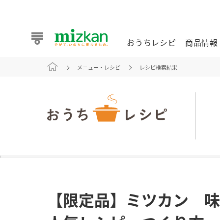
おうちレシピ
商品情報
メニュー・レシピ
レシピ検索結果
おうちレシピ
商品情報 トップ
企業情報 トップ
お客様相談センター トップ
ミツカン公式通販
業務用サイト
また食べたいが見つかる。ミツカンからのおすすめレシピを
【限定品】ミツカン 味
おうちレシピ トップ