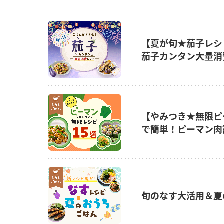
【夏が旬★茄子レシ
茄子カンタン大量消
【やみつき★無限ピ
で簡単！ピーマン肉
旬のなす大活用＆夏