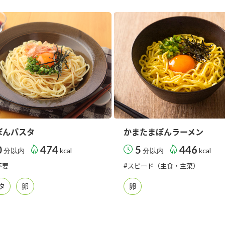
）
酢を知ろう！
すしラボ
ぽん酢サワー
ぽんパスタ
かまたまぽんラーメン
0
474
5
446
分以内
kcal
分以内
kcal
不要
#スピード（主食・主菜）
タ
卵
卵