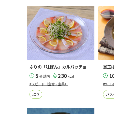
ー
お
ぶりの「味ぽん」カルパッチョ
釜玉
5
230
1
分以内
kcal
#スピード（主食・主菜）
#包丁
ぶり
パス