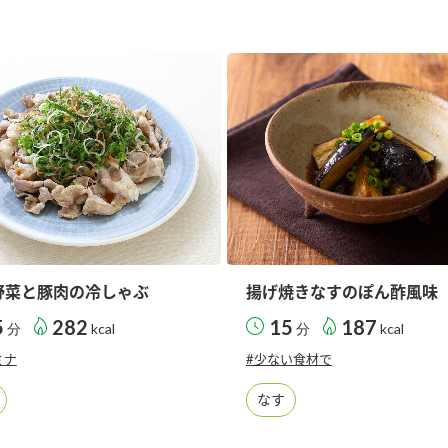
す。
テーマとし
活動を行っ
た。
MIM（ミツカンミュ
各部門が
スープ
中華
クイック調味料
レモン果汁
ふりか
ージアム）
いること
ミツカンの酢づくりの
「未来ビジ
歴史などが学べる体験
実現に向け
型博物館です。
取り組みを
す。
納豆
Fibee
キッザニア東京「ぽ
ん酢工房」
野菜と豚肉の冷しゃぶ
揚げ焼きなすのぽん酢風味
味ぽんやお酢について
5
282
15
187
分
kcal
分
kcal
楽しく学べるパビリオ
ンです。
ミナ
#少ない食材で
なす
ibee（ファイビ
くらしプラ酢
カンタン酢