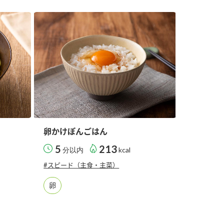
納豆の豆知識
鍋奉行マニュアル
ミツカンのCM
卵かけぽんごはん
5
213
分以内
kcal
#スピード（主食・主菜）
卵