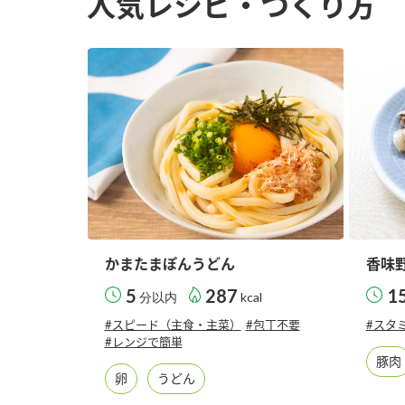
人気レシピ・つくり方
かまたまぽんうどん
香味
5
287
1
分以内
kcal
#スピード（主食・主菜）
#包丁不要
#スタ
#レンジで簡単
豚肉
卵
うどん
F