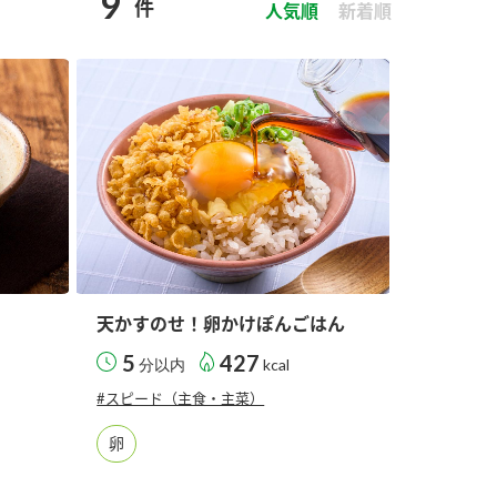
9
件
セプトをご紹介しま
た社会貢献
人気順
新着順
す。
ていまし
大切にして
おいしさと健康への
け
おすしの素
炊き込みご飯の素
米飯用調味液
取り組み
ョン宣言」
ミツカンの研究成果と
た各部門の
おいしさと健康に役立
ご紹介しま
つ情報をご紹介しま
す。
天かすのせ！卵かけぽんごはん
5
427
分以内
kcal
#スピード（主食・主菜）
卵
お酢ドリンク
味ぽん
ぽん酢