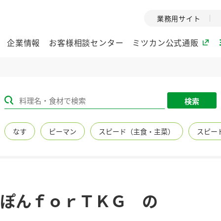
業務用サイト
企業情報
お客様相談センター
ミツカン公式通販
ミツカングループについて
検索
企業理念
ミツカンの
なす
ピーマン
スピード（主食・主菜）
スピー
ミツカングループの企
創業から現在
業理念をご紹介しま
ツカンの変革
す。
歴史をご紹介
ご紹介します。
環境への取り組み
水の文化
ぽんｆｏｒＴＫＧ の
（アーカ
酢
調味酢
お酢ドリンク
ぽん酢
みりん風・
ミツカンの環境への取
り組みをご紹介しま
1999年