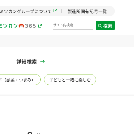
ミツカングループについて
製造所固有記号一覧
検索
製造所固有記号一覧
詳細検索
歴史
ド（副菜・つまみ）
子どもと一緒に楽しむ
までのミ
と挑戦の
します。
センター
ZENB initiative
イブ）
料理酒
鍋用調味料
つゆ
たれ
植物を可能な限りまる
ごと使ったZENBのコン
設立。「水」を