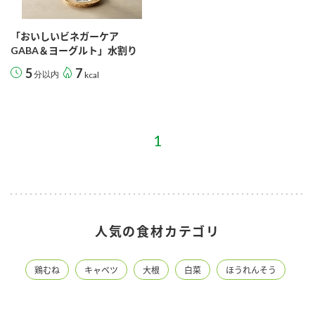
採用情報
環境への取り組み
かおりの蔵
ミツカンの歴史
クイック調味料
レモン果汁
ニュースリリース
「おいしいビネガーケア
つゆ
GABA＆ヨーグルト」水割り
水の文化センター（アーカイブ）
鍋なび
5
7
分以内
kcal
ふりかけ
おすしの素
お客様相談センター
納豆のサイト
ZENB initiative
PIN印
お客様の声をいかしました
1
炊き込みご飯の素
米飯用調味液
三ツ判山吹
販売終了製品のご案内
千夜
MIM（ミツカンミュージアム）
納豆
Fibee
よくあるご質問
スペシャルサイト
お酢を知ろう！
人気の食材カテゴリ
各部門が大切にしていること
お問い合わせ
すしラボ
地図から取り扱い店舗を探す
鶏むね
キャベツ
大根
白菜
ほうれんそう
ぽん酢サワー
おいしさと健康への取り組み
納豆の豆知識