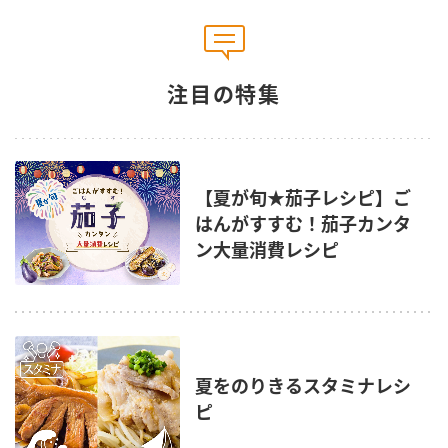
鍋奉行マニュアル
ミツカン公式通販
ミツカンのCM
キッザニア東京「ぽん酢工房」
ロングセラー商品 ＋ おすすめレシピ
注目の特集
人気商品 ＋ おすすめレシピ
【夏が旬★茄子レシピ】ご
検索
はんがすすむ！茄子カンタ
ン大量消費レシピ
業務用サイト
ミツカングループについて
製造所固有記号一覧
夏をのりきるスタミナレシ
ピ