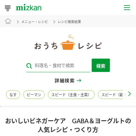
メニュー・レシピ
レシピ検索結果
おうちレシピ
おすすめレシピ
レシピ特集
検索
レシピカテゴリ一覧
詳細検索
商品からレシピを探す
なす
ピーマン
スピード（主食・主菜）
スピード（副菜・つ
レシピ名特集
おいしいビネガーケア GABA＆ヨーグルトの
商品情報
人気レシピ・つくり方