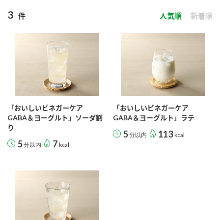
商品カテゴリ
3
件
人気順
新着順
新商品一覧
酢
調味酢
キャンペーン情報
お酢ドリンク
ぽん酢
ブランド・スペシャルサイト
ブランド・スペシャルサイト トップ
「おいしいビネガーケア
「おいしいビネガーケア
GABA＆ヨーグルト」ソーダ割
GABA＆ヨーグルト」ラテ
みりん風・料理酒
鍋用調味料
商品ブランドサイト
企業情報
り
Fibee（ファイビー）
5
113
分以内
kcal
5
7
分以内
kcal
国内事業概要
くらしプラ酢
つゆ
たれ
カンタン酢
ミツカングループについて
お酢ドリンク
ミツカンを知る
企業理念
スープ
中華
味ぽん
ぽん酢