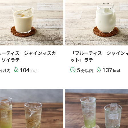
ルーティス シャインマスカ
「フルーティス シャイン
」ソイラテ
ット」ラテ
104
5
137
分以内
kcal
分以内
kcal