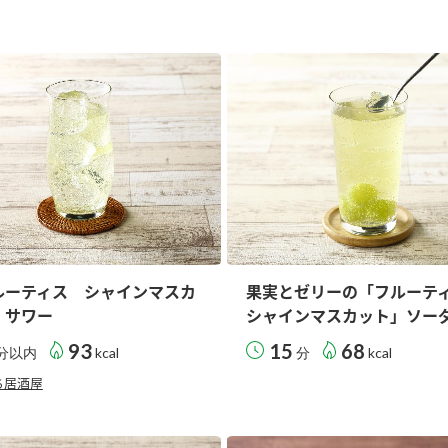
す。
テーマとし
活動を行っ
た。
MIM（ミツカンミュ
各部門が
スープ
中華
クイック調味料
レモン果汁
ふりか
ージアム）
いること
ミツカンの酢づくりの
「未来ビジ
歴史などが学べる体験
実現に向け
型博物館です。
取り組みを
す。
納豆
Fibee
キッザニア東京「ぽ
ん酢工房」
ルーティス シャインマスカ
果実とゼリーの「フルー
」サワー
シャインマスカット」ソー
味ぽんやお酢について
楽しく学べるパビリオ
93
15
68
分以内
kcal
分
kcal
ンです。
ち居酒屋
ibee（ファイビ
くらしプラ酢
カンタン酢