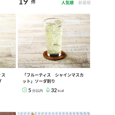
19
件
セプトをご紹介しま
た社会貢献
人気順
新着順
す。
ていまし
大切にして
おいしさと健康への
け
おすしの素
炊き込みご飯の素
米飯用調味液
取り組み
ョン宣言」
ミツカンの研究成果と
た各部門の
おいしさと健康に役立
ご紹介しま
つ情報をご紹介しま
す。
ティス
「フルーティス シャインマスカ
ダ
ット」ソーダ割り
5
32
分以内
kcal
お酢ドリンク
味ぽん
ぽん酢