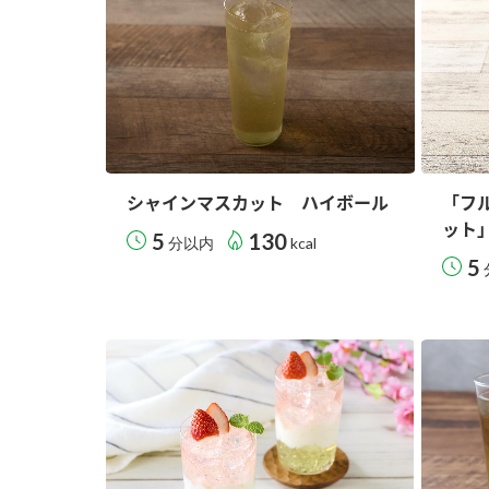
シャインマスカット ハイボール
「フ
ット
5
130
分以内
kcal
5