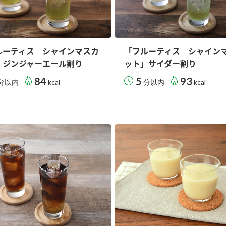
ルーティス シャインマスカ
「フルーティス シャイン
」ジンジャーエール割り
ット」サイダー割り
84
5
93
分以内
kcal
分以内
kcal