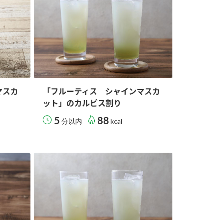
マスカ
「フルーティス シャインマスカ
ット」のカルピス割り
5
88
分以内
kcal