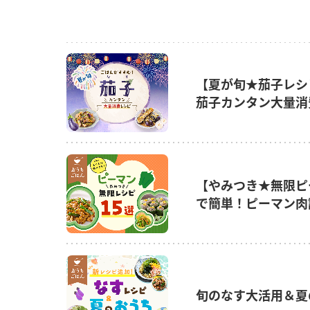
【夏が旬★茄子レシ
茄子カンタン大量消
【やみつき★無限ピ
で簡単！ピーマン肉
旬のなす大活用＆夏