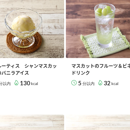
）
酢を知ろう！
すしラボ
ぽん酢サワー
ルーティス シャンマスカッ
マスカットのフルーツ＆ビ
のバニラアイス
ドリンク
130
5
32
分以内
kcal
分以内
kcal