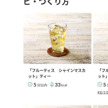
ピ・つくり方
「フルーティス シャインマスカ
「フ
ット」ティー
ット
5
33
5
分以内
kcal
#おう
F