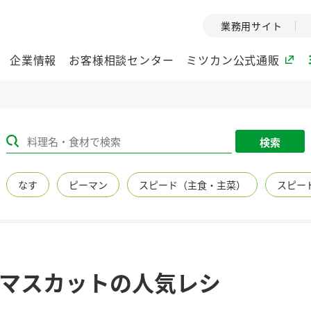
業務用サイト
企業情報
お客様相談センター
ミツカン公式通販
ミツカングループについて
検索
企業理念
ミツカンの
なす
ピーマン
スピード（主食・主菜）
スピー
ミツカングループの企
創業から現在
業理念をご紹介しま
ツカンの変革
す。
歴史をご紹介
ご紹介します。
環境への取り組み
水の文化
マスカットの人気レシ
（アーカ
酢
調味酢
お酢ドリンク
ぽん酢
みりん風・
ミツカンの環境への取
り組みをご紹介しま
1999年