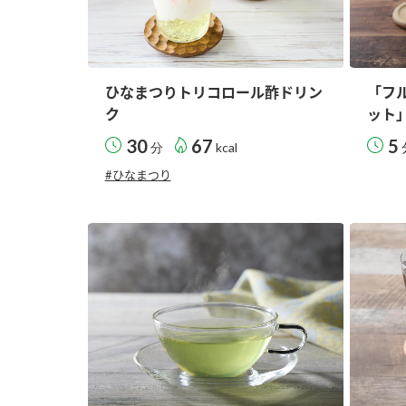
ひなまつりトリコロール酢ドリン
「フ
ク
ット
30
67
5
分
kcal
#ひなまつり