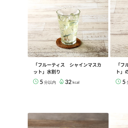
ー
お
「フルーティス シャインマスカ
「フ
ット」水割り
ト」
5
32
5
分以内
kcal