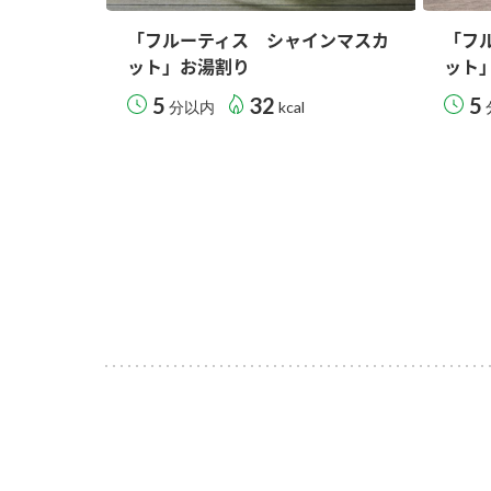
「フルーティス シャインマスカ
「フ
ット」お湯割り
ット
5
32
5
分以内
kcal