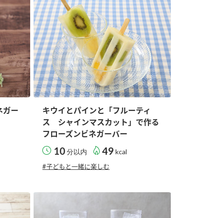
納豆の豆知識
鍋奉行マニュアル
ミツカンのCM
ネガー
キウイとパインと「フルーティ
ス シャインマスカット」で作る
フローズンビネガーバー
10
49
分以内
kcal
#子どもと一緒に楽しむ