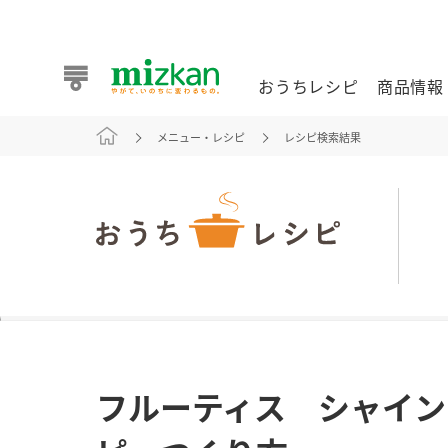
おうちレシピ
商品情報
メニュー・レシピ
レシピ検索結果
おうちレシピ
商品情報 トップ
企業情報 トップ
お客様相談センター トップ
ミツカン公式通販
業務用サイト
また食べたいが見つかる。ミツカンからのおすすめレシピを
フルーティス シャイン
おうちレシピ トップ