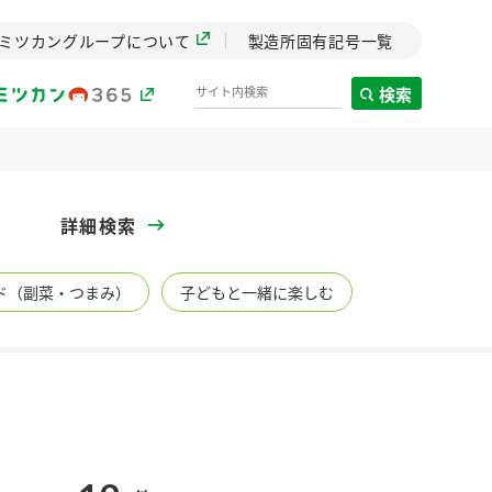
ミツカングループについて
製造所固有記号一覧
検索
製造所固有記号一覧
詳細検索
歴史
ド（副菜・つまみ）
子どもと一緒に楽しむ
までのミ
と挑戦の
します。
センター
ZENB initiative
イブ）
料理酒
鍋用調味料
つゆ
たれ
植物を可能な限りまる
ごと使ったZENBのコン
設立。「水」を