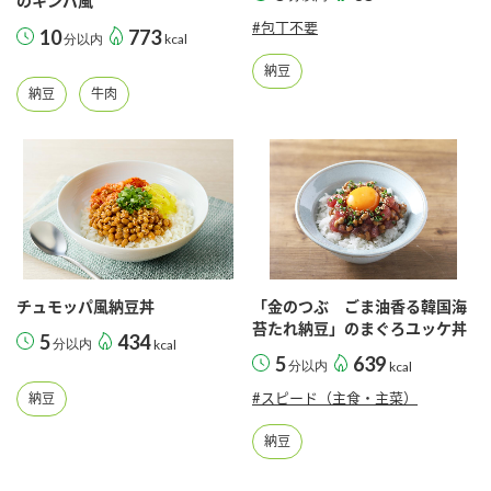
のキンパ風
鍋奉行マニュアル
ミツカン公式通販
#包丁不要
10
773
分以内
kcal
ミツカンのCM
キッザニア東京「ぽん酢工房」
納豆
ロングセラー商品 ＋ おすすめレシピ
納豆
牛肉
人気商品 ＋ おすすめレシピ
検索
業務用サイト
ミツカングループについて
製造所固有記号一覧
チュモッパ風納豆丼
「金のつぶ ごま油香る韓国海
苔たれ納豆」のまぐろユッケ丼
5
434
分以内
kcal
5
639
分以内
kcal
#スピード（主食・主菜）
納豆
納豆