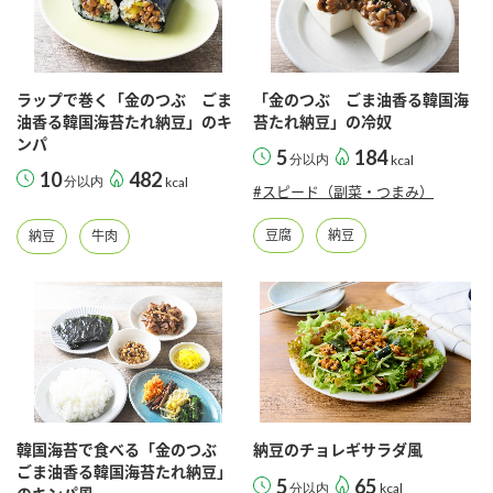
採用情報
環境への取り組み
かおりの蔵
ミツカンの歴史
クイック調味料
レモン果汁
ニュースリリース
つゆ
水の文化センター（アーカイブ）
ラップで巻く「金のつぶ ごま
「金のつぶ ごま油香る韓国海
鍋なび
油香る韓国海苔たれ納豆」のキ
苔たれ納豆」の冷奴
ふりかけ
おすしの素
ンパ
お客様相談センター
納豆のサイト
5
184
分以内
kcal
10
482
ZENB initiative
分以内
kcal
PIN印
#スピード（副菜・つまみ）
お客様の声をいかしました
炊き込みご飯の素
米飯用調味液
三ツ判山吹
豆腐
納豆
納豆
牛肉
販売終了製品のご案内
千夜
MIM（ミツカンミュージアム）
納豆
Fibee
よくあるご質問
スペシャルサイト
お酢を知ろう！
各部門が大切にしていること
お問い合わせ
すしラボ
地図から取り扱い店舗を探す
ぽん酢サワー
韓国海苔で食べる「金のつぶ
納豆のチョレギサラダ風
おいしさと健康への取り組み
納豆の豆知識
ごま油香る韓国海苔たれ納豆」
5
65
分以内
kcal