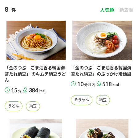
商品カテゴリ
8
件
人気順
新着順
新商品一覧
酢
調味酢
キャンペーン情報
お酢ドリンク
ぽん酢
ブランド・スペシャルサイト
ブランド・スペシャルサイト トップ
「金のつぶ ごま油香る韓国海
「金のつぶ ごま油香る韓国海
苔たれ納豆」 のキムチ納豆うど
苔たれ納豆」のぶっかけ冷麺風
みりん風・料理酒
鍋用調味料
商品ブランドサイト
企業情報
ん
Fibee（ファイビー）
10
518
分以内
kcal
15
384
分
kcal
国内事業概要
くらしプラ酢
つゆ
たれ
そうめん
納豆
カンタン酢
うどん
納豆
ミツカングループについて
お酢ドリンク
ミツカンを知る
企業理念
スープ
中華
味ぽん
ぽん酢