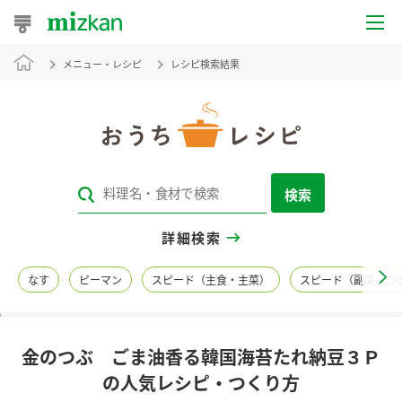
メニュー・レシピ
レシピ検索結果
おうちレシピ
おすすめレシピ
レシピ特集
検索
レシピカテゴリ一覧
詳細検索
商品からレシピを探す
なす
ピーマン
スピード（主食・主菜）
スピード（副菜・つ
レシピ名特集
金のつぶ ごま油香る韓国海苔たれ納豆３Ｐ
商品情報
の人気レシピ・つくり方