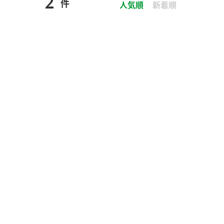
2
件
セプトをご紹介しま
た社会貢献
人気順
新着順
す。
ていまし
大切にして
おいしさと健康への
け
おすしの素
炊き込みご飯の素
米飯用調味液
取り組み
ョン宣言」
ミツカンの研究成果と
た各部門の
おいしさと健康に役立
ご紹介しま
つ情報をご紹介しま
す。
お酢ドリンク
味ぽん
ぽん酢