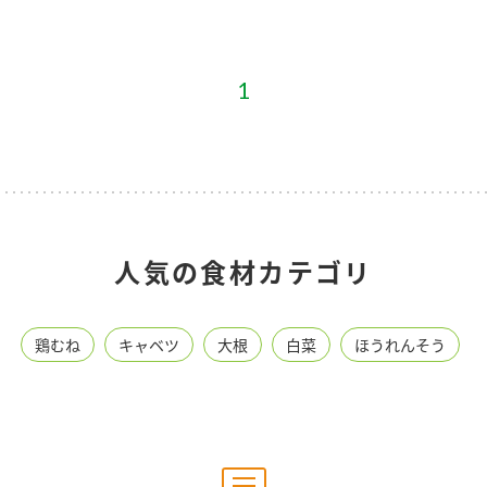
）
1
酢を知ろう！
すしラボ
ぽん酢サワー
人気の食材カテゴリ
鶏むね
キャベツ
大根
白菜
ほうれんそう