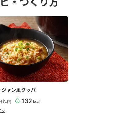
ピ・つくり方
す。
テーマとし
活動を行っ
た。
MIM（ミツカンミュ
各部門が
スープ
中華
クイック調味料
レモン果汁
ふりか
ージアム）
いること
ミツカンの酢づくりの
「未来ビジ
歴史などが学べる体験
実現に向け
型博物館です。
取り組みを
す。
納豆
Fibee
キッザニア東京「ぽ
ん酢工房」
ケジャン風クッパ
味ぽんやお酢について
132
分以内
kcal
楽しく学べるパビリオ
ンです。
イク
ibee（ファイビ
くらしプラ酢
カンタン酢