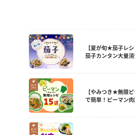
【夏が旬★茄子レシ
茄子カンタン大量消
【やみつき★無限ピ
で簡単！ピーマン肉