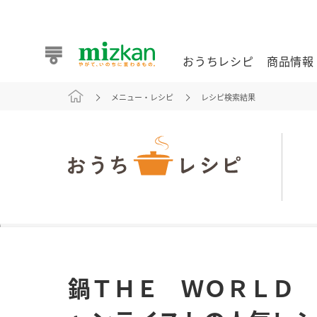
おうちレシピ
商品情報
メニュー・レシピ
レシピ検索結果
おうちレシピ
商品情報 トップ
企業情報 トップ
お客様相談センター トップ
ミツカン公式通販
業務用サイト
また食べたいが見つかる。ミツカンからのおすすめレシピを
鍋ＴＨＥ ＷＯＲＬＤ 
おうちレシピ トップ