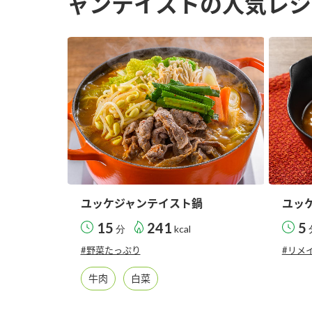
ャンテイストの人気レシ
ユッケジャンテイスト鍋
ユッ
15
241
5
分
kcal
#野菜たっぷり
#リメ
牛肉
白菜
F