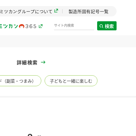
ミツカングループについて
製造所固有記号一覧
検索
製造所固有記号一覧
詳細検索
歴史
ド（副菜・つまみ）
子どもと一緒に楽しむ
までのミ
と挑戦の
します。
センター
ZENB initiative
イブ）
料理酒
鍋用調味料
つゆ
たれ
植物を可能な限りまる
ごと使ったZENBのコン
設立。「水」を