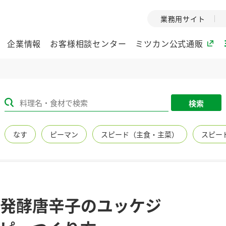
業務用サイト
企業情報
お客様相談センター
ミツカン公式通販
ミツカングループについて
検索
企業理念
ミツカンの
なす
ピーマン
スピード（主食・主菜）
スピー
ミツカングループの企
創業から現在
業理念をご紹介しま
ツカンの変革
す。
歴史をご紹介
ご紹介します。
環境への取り組み
水の文化
発酵唐辛子のユッケジ
（アーカ
酢
調味酢
お酢ドリンク
ぽん酢
みりん風・
ミツカンの環境への取
り組みをご紹介しま
1999年