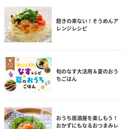
鍋奉行マニュアル
ミツカン公式通販
ミツカンのCM
キッザニア東京「ぽん酢工房」
飽きの来ない！そうめんア
ロングセラー商品 ＋ おすすめレシピ
レンジレシピ
人気商品 ＋ おすすめレシピ
検索
旬のなす大活用＆夏のおう
業務用サイト
ミツカングループについて
製造所固有記号一覧
ちごはん
おうち居酒屋を楽しもう！
おかずにもなるおつまみレ