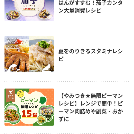
採用情報
環境への取り組み
はんがすすむ！茄子カンタ
かおりの蔵
ン大量消費レシピ
ミツカンの歴史
クイック調味料
レモン果汁
ニュースリリース
つゆ
水の文化センター（アーカイブ）
鍋なび
ふりかけ
おすしの素
お客様相談センター
納豆のサイト
ZENB initiative
夏をのりきるスタミナレシ
PIN印
お客様の声をいかしました
ピ
炊き込みご飯の素
米飯用調味液
三ツ判山吹
販売終了製品のご案内
千夜
MIM（ミツカンミュージアム）
納豆
Fibee
よくあるご質問
スペシャルサイト
【やみつき★無限ピーマン
お酢を知ろう！
各部門が大切にしていること
お問い合わせ
レシピ】レンジで簡単！ピ
すしラボ
ーマン肉詰めや副菜・おか
地図から取り扱い店舗を探す
ぽん酢サワー
ずに
おいしさと健康への取り組み
納豆の豆知識