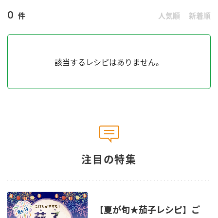
商品カテゴリ
0
件
人気順
新着順
新商品一覧
酢
調味酢
キャンペーン情報
該当するレシピはありません。
お酢ドリンク
ぽん酢
ブランド・スペシャルサイト
ブランド・スペシャルサイト トップ
みりん風・料理酒
鍋用調味料
商品ブランドサイト
企業情報
Fibee（ファイビー）
国内事業概要
くらしプラ酢
つゆ
たれ
注目の特集
カンタン酢
ミツカングループについて
お酢ドリンク
ミツカンを知る
企業理念
スープ
中華
味ぽん
【夏が旬★茄子レシピ】ご
ぽん酢