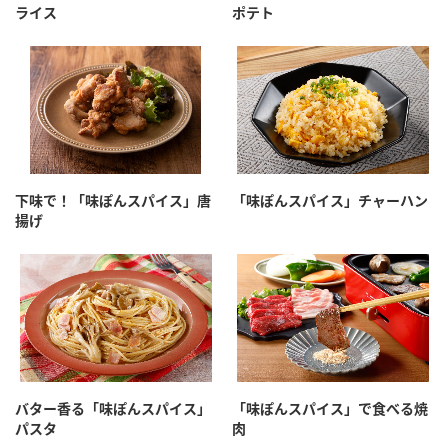
鍋奉行マニュアル
ライス
ポテト
ミツカン公式通販
ミツカンのCM
キッザニア東京「ぽん酢工房」
ロングセラー商品 ＋ おすすめレシピ
人気商品 ＋ おすすめレシピ
下味で！「味ぽんスパイス」唐
「味ぽんスパイス」チャーハン
検索
揚げ
業務用サイト
ミツカングループについて
製造所固有記号一覧
バター香る「味ぽんスパイス」
「味ぽんスパイス」で食べる焼
パスタ
肉