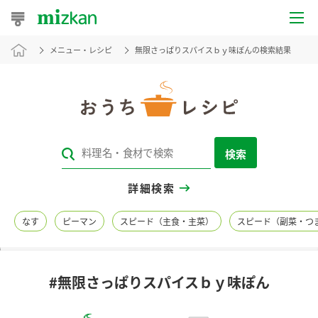
メニュー・レシピ
無限さっぱりスパイスｂｙ味ぽんの検索結果
おうちレシピ
おすすめレシピ
レシピ特集
検索
レシピカテゴリ一覧
詳細検索
商品からレシピを探す
なす
ピーマン
スピード（主食・主菜）
スピード（副菜・つ
レシピ名特集
#無限さっぱりスパイスｂｙ味ぽん
商品情報