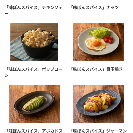
採用情報
環境への取り組み
「味ぽんスパイス」チキンソテ
「味ぽんスパイス」ナッツ
かおりの蔵
ミツカンの歴史
クイック調味料
レモン果汁
ー
ニュースリリース
つゆ
水の文化センター（アーカイブ）
鍋なび
ふりかけ
おすしの素
お客様相談センター
納豆のサイト
ZENB initiative
PIN印
お客様の声をいかしました
炊き込みご飯の素
米飯用調味液
三ツ判山吹
「味ぽんスパイス」ポップコー
「味ぽんスパイス」目玉焼き
販売終了製品のご案内
千夜
MIM（ミツカンミュージアム）
ン
納豆
Fibee
よくあるご質問
スペシャルサイト
お酢を知ろう！
各部門が大切にしていること
お問い合わせ
すしラボ
地図から取り扱い店舗を探す
ぽん酢サワー
おいしさと健康への取り組み
納豆の豆知識
「味ぽんスパイス」アボカドス
「味ぽんスパイス」ジャーマン