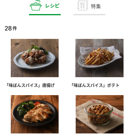
商品カテゴリ
レシピ
特集
新商品一覧
酢
調味酢
28
件
キャンペーン情報
お酢ドリンク
ぽん酢
ブランド・スペシャルサイト
ブランド・スペシャルサイト トップ
みりん風・料理酒
鍋用調味料
商品ブランドサイト
企業情報
Fibee（ファイビー）
「味ぽんスパイス」唐揚げ
「味ぽんスパイス」ポテト
国内事業概要
くらしプラ酢
つゆ
たれ
カンタン酢
ミツカングループについて
お酢ドリンク
ミツカンを知る
企業理念
スープ
中華
味ぽん
ぽん酢