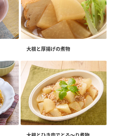
大根と厚揚げの煮物
大根とひき肉でとろ～り煮物