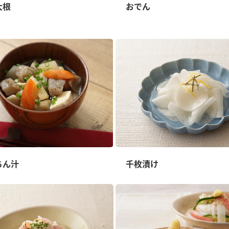
）
大根
おでん
酢を知ろう！
すしラボ
ぽん酢サワー
ちん汁
千枚漬け