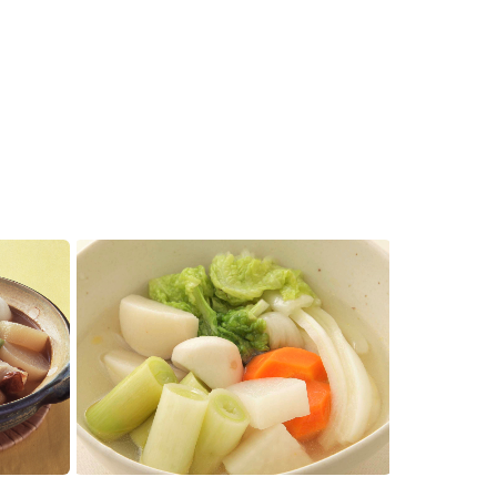
セプトをご紹介しま
た社会貢献
す。
ていまし
大切にして
おいしさと健康への
け
おすしの素
炊き込みご飯の素
米飯用調味液
取り組み
ョン宣言」
ミツカンの研究成果と
た各部門の
おいしさと健康に役立
ご紹介しま
つ情報をご紹介しま
す。
お酢ドリンク
味ぽん
ぽん酢