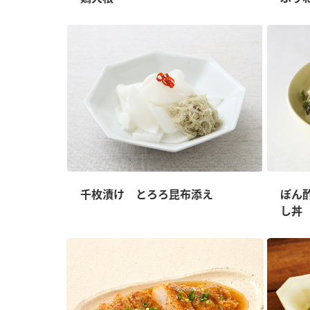
千枚漬け とろろ昆布添え
ぽん
し丼