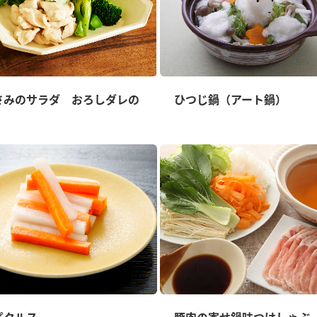
さみのサラダ おろしダレの
ひつじ鍋（アート鍋）