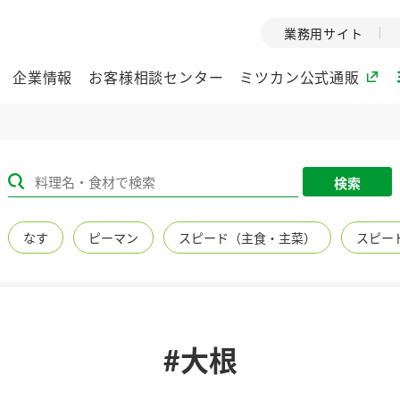
業務用サイト
企業情報
お客様相談センター
ミツカン公式通販
ミツカングループについて
検索
企業理念
ミツカンの
なす
ピーマン
スピード（主食・主菜）
スピー
ミツカングループの企
創業から現在
業理念をご紹介しま
ツカンの変革
す。
歴史をご紹介
ご紹介します。
環境への取り組み
水の文化
#大根
（アーカ
酢
調味酢
お酢ドリンク
ぽん酢
みりん風・
ミツカンの環境への取
り組みをご紹介しま
1999年