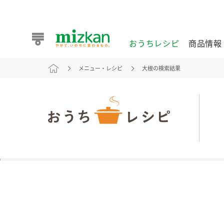
おうちレシピ
商品情報
メニュー・レシピ
大根の検索結果
おうちレシピ
商品情報 トップ
企業情報 トップ
お客様相談センター トップ
ミツカン公式通販
業務用サイト
また食べたいが見つかる。ミツカンからのおすすめレシピを
おうちレシピ トップ