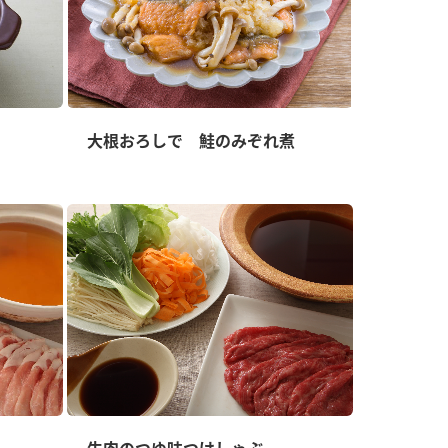
大根おろしで 鮭のみぞれ煮