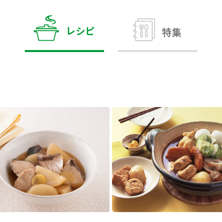
す。
テーマとし
活動を行っ
た。
レシピ
特集
MIM（ミツカンミュ
各部門が
スープ
中華
クイック調味料
レモン果汁
ふりか
ージアム）
いること
ミツカンの酢づくりの
「未来ビジ
歴史などが学べる体験
実現に向け
型博物館です。
取り組みを
す。
納豆
Fibee
キッザニア東京「ぽ
ん酢工房」
味ぽんやお酢について
楽しく学べるパビリオ
ンです。
ibee（ファイビ
くらしプラ酢
カンタン酢