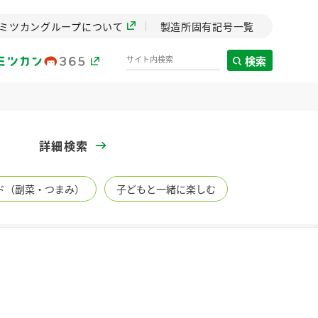
ミツカングループについて
製造所固有記号一覧
検索
製造所固有記号一覧
詳細検索
歴史
ド（副菜・つまみ）
子どもと一緒に楽しむ
までのミ
と挑戦の
します。
センター
ZENB initiative
イブ）
料理酒
鍋用調味料
つゆ
たれ
植物を可能な限りまる
ごと使ったZENBのコン
設立。「水」を