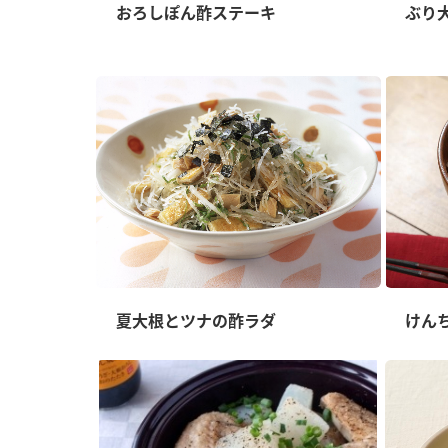
ー
おろしぽん酢ステーキ
ぶり
お
夏大根とツナの酢ラダ
けん