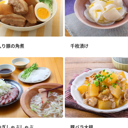
入り豚の角煮
千枚漬け
ねぎしゃぶしゃぶ
豚バラ大根